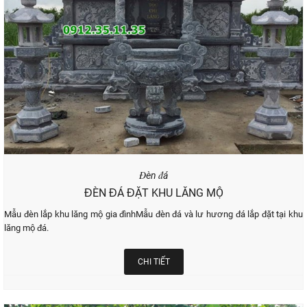
Đèn đá
ĐÈN ĐÁ ĐẶT KHU LĂNG MỘ
Mẫu đèn lắp khu lăng mộ gia đìnhMẫu đèn đá và lư hương đá lắp đặt tại khu
lăng mộ đá.
CHI TIẾT