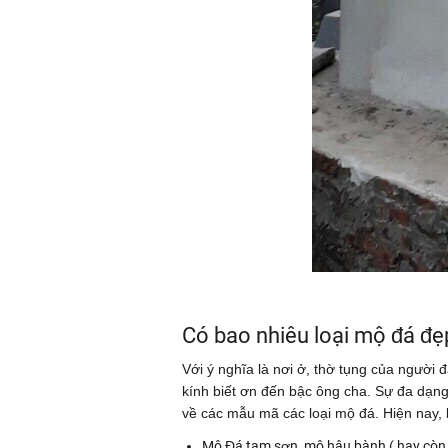
Có bao nhiêu loại mộ đá đẹ
Với ý nghĩa là nơi ở, thờ tụng của người 
kính biết ơn đến bậc ông cha. Sự đa dạn
về các mẫu mã các loại mộ đá. Hiện nay,
Mộ Đá tam sơn, mộ hậu bành ( hay còn 