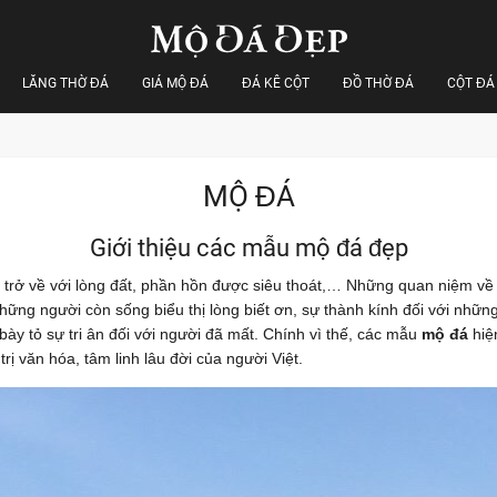
LĂNG THỜ ĐÁ
GIÁ MỘ ĐÁ
ĐÁ KÊ CỘT
ĐỒ THỜ ĐÁ
CỘT ĐÁ
MỘ ĐÁ
Giới thiệu các mẫu mộ đá đẹp
 trở về với lòng đất, phần hồn được siêu thoát,… Những quan niệm về sự
 Những người còn sống biểu thị lòng biết ơn, sự thành kính đối với nh
y tỏ sự tri ân đối với người đã mất. Chính vì thế, các mẫu
mộ đá
hiệ
trị văn hóa, tâm linh lâu đời của người Việt.