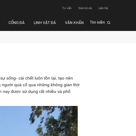
Tư vấn
Giá mộ đá
Liên hệ
Tìm kiếm
CỔNG ĐÁ
LINH VẬT ĐÁ
VĂN KHẤN
 sống- cái chết luôn tồn tại, tạo nên
ững người quá cố qua những không gian thờ
n nay được sử dụng rất nhiều và phổ