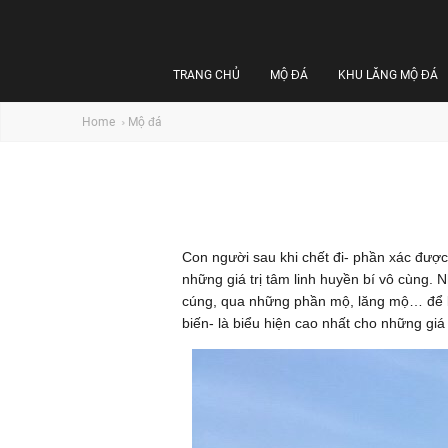
TRANG CHỦ
MỘ ĐÁ
KHU LĂNG MỘ ĐÁ
Home
Mộ đá
Con người sau khi chết đi- phần xác được
những giá trị tâm linh huyền bí vô cùng.
cúng, qua những phần mộ, lăng mộ… để bà
biến- là biểu hiện cao nhất cho những giá 