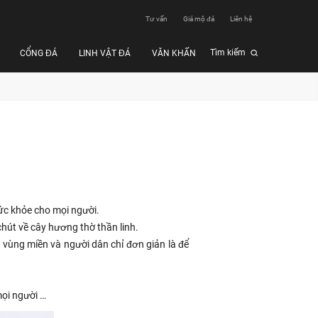
Tư vấn
Giá mộ đá
Liên hệ
Tìm kiếm
CỔNG ĐÁ
LINH VẬT ĐÁ
VĂN KHẤN
ức khỏe cho mọi người.
chút về cây hương thờ thần linh.
ều vùng miền và người dân chỉ đơn giản là để
mọi người …