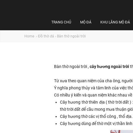
TRANG CHỦ
MỘ ĐÁ
KHU LĂNG MỘ ĐÁ
Home
Đồ thờ đá
Bàn thờ ngoài trời
Bàn thờ ngoài trời
,
cây hương ngoài trời
th
Từ xưa theo quan niệm của cha ông, người 
Ý nghĩa phong thủy và tâm linh của việc 
Có nhiều ý kiến và quan niệm khác nhau về t
Cây hương thờ thiên địa ( thờ trời đất )
thờ trời đất để cầu mong mưa thuận gió 
Cây hương thờ các vị thổ công , thổ địa.
Cây hương dùng để thờ một vị thần linh