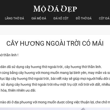
LĂNG THỜ ĐÁ
GIÁ MỘ ĐÁ
ĐÁ KÊ CỘT
ĐỒ THỜ ĐÁ
CỘT ĐÁ
CÂY HƯƠNG NGOÀI TRỜI CÓ MÁI
ờ thần linh !
dân đã sử dụng cây hương thờ ngoài trời , cây hương thờ thần linh.
thờ cúng bằng cây hương với mong muốn mang lại bình yên, may mắn và s
ục lập cây hương thờ ngoài trời , bài viết này sẽ giúp mọi người hiểu đôi 
 : sử dụng cây hương thờ ngoài trời như một trụ cột nối trời với đất, nhi
hòa, thiên nhiên ưu đãi.
 nào đó ở địa phương với mong muốn được công việc thuận lợi, che chở 