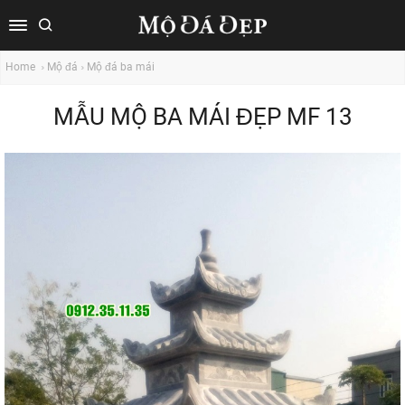
Home
Mộ đá
Mộ đá ba mái
MẪU MỘ BA MÁI ĐẸP MF 13