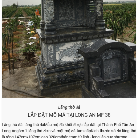
Lăng thờ đá
LẮP ĐẶT MỒ MẢ TẠI LONG AN MF 38
Lăng thờ đá Lăng thờ đáMẫu mộ đá khối được lắp đặt tại Thành Phố Tân An -
Long Angồm 1 lăng thờ đơn và một mộ đá tam cấpKích thước số đỏ lăng thờ
là rộng 147cmx107cm cao 320cmthân trạm tứ linh - long lân quy phượng