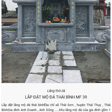
Lăng thờ đá
LẮP ĐẶT MỘ ĐÁ THÁI BÌNH MF 39
Lắp đặt lăng mộ đá thái bìnhĐịa chỉ xã Thái Sơn , huyện Thái Thụy , Thái
BìnhGia đình Anh Doanh , Anh Dũng ......Khu lăng mộ đá của gia đình gồm 1