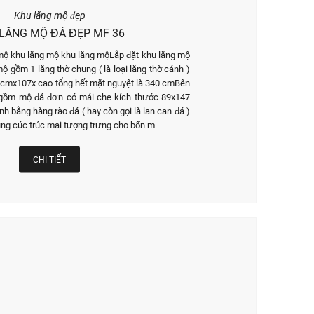
Khu lăng mộ đẹp
LĂNG MỘ ĐÁ ĐẸP MF 36
mộ khu lăng mộ khu lăng mộLắp đặt khu lăng mộ
ộ gồm 1 lăng thờ chung ( là loại lăng thờ cánh )
0cmx107x cao tổng hết mặt nguyệt là 340 cmBên
 gồm mộ đá đơn có mái che kích thước 89x147
bằng hàng rào đá ( hay còn gọi là lan can đá )
ùng cúc trúc mai tượng trưng cho bốn m
CHI TIẾT