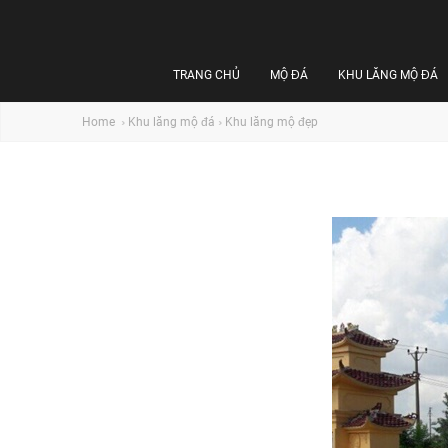
TRANG CHỦ
MỘ ĐÁ
KHU LĂNG MỘ ĐÁ
Home
Khu lăng mộ đá
Khu lăng mộ đẹp