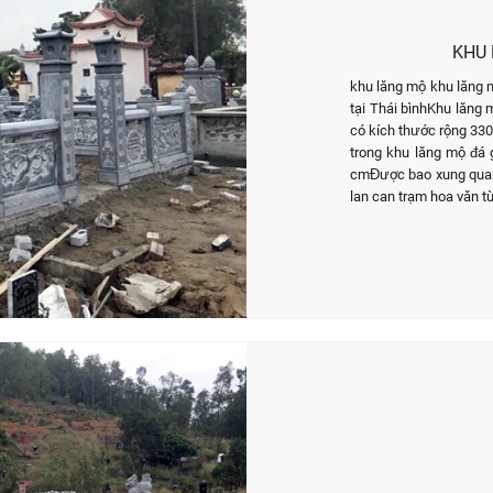
KHU 
khu lăng mộ khu lăng 
tại Thái bìnhKhu lăng m
có kích thước rộng 33
trong khu lăng mộ đá
cmĐược bao xung quanh 
lan can trạm hoa văn t