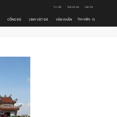
Tư vấn
Giá mộ đá
Liên hệ
Tìm kiếm
CỔNG ĐÁ
LINH VẬT ĐÁ
VĂN KHẤN