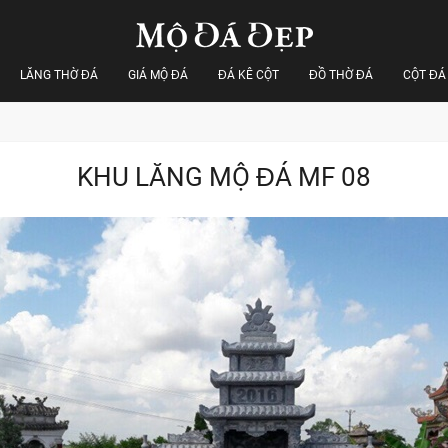
LĂNG THỜ ĐÁ
GIÁ MỘ ĐÁ
ĐÁ KÊ CỘT
ĐỒ THỜ ĐÁ
CỘT ĐÁ
KHU LĂNG MỘ ĐÁ MF 08