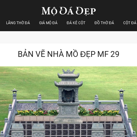
LĂNG THỜ ĐÁ
GIÁ MỘ ĐÁ
ĐÁ KÊ CỘT
ĐỒ THỜ ĐÁ
CỘT ĐÁ
BẢN VẼ NHÀ MỒ ĐẸP MF 29