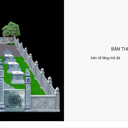
BẢN TH
bản vẽ lăng mộ đá