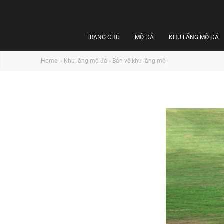
TRANG CHỦ
MỘ ĐÁ
KHU LĂNG MỘ ĐÁ
Home
Khu lăng mộ đá
Bản vẽ khu lăng mộ