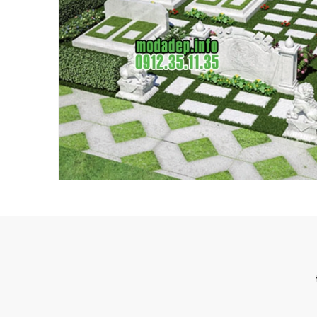
NHẬN
BÁO
GIÁ