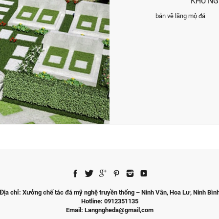
KHU NG
bản vẽ lăng mộ đá
Địa chỉ: Xưởng chế tác đá mỹ nghệ truyền thống – Ninh Vân, Hoa Lư, Ninh Bìn
Hotline: 0912351135
Email: Langngheda@gmail,com