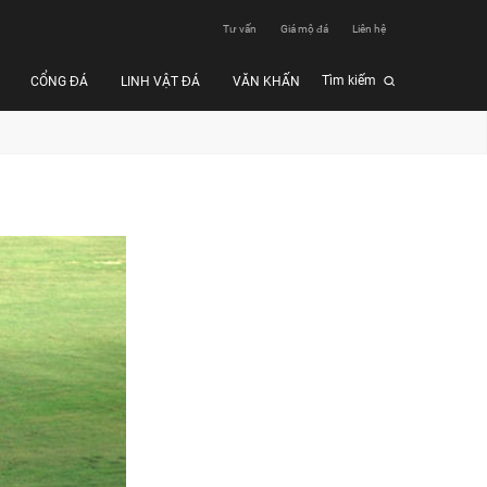
Tư vấn
Giá mộ đá
Liên hệ
Tìm kiếm
CỔNG ĐÁ
LINH VẬT ĐÁ
VĂN KHẤN