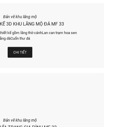
Bản vẽ khu lăng mộ
 KẾ 3D KHU LĂNG MỘ ĐÁ MF 33
thiết kế gồm lăng thờ cánhLan can trạm hoa sen
bằng đáCuốn thư đá
CHI TIẾT
Bản vẽ khu lăng mộ