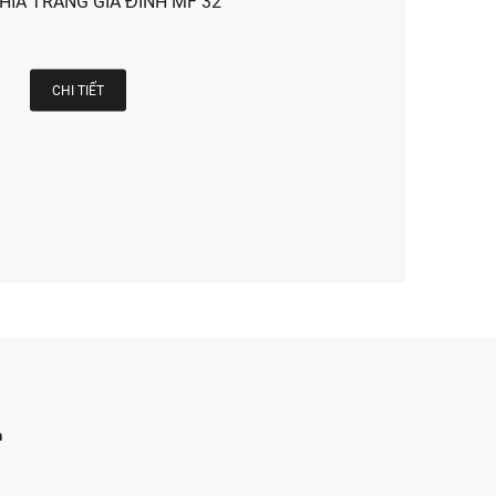
HĨA TRANG GIA ĐÌNH MF 32
CHI TIẾT
h